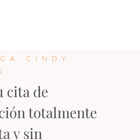
ICA CINDY
U
u cita de
ción totalmente
ta y sin