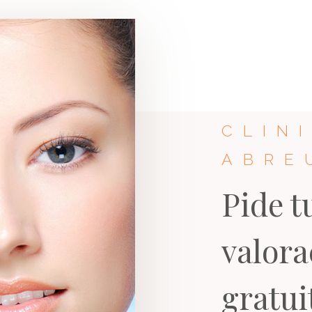
CLIN
ABRE
Pide t
valora
gratui