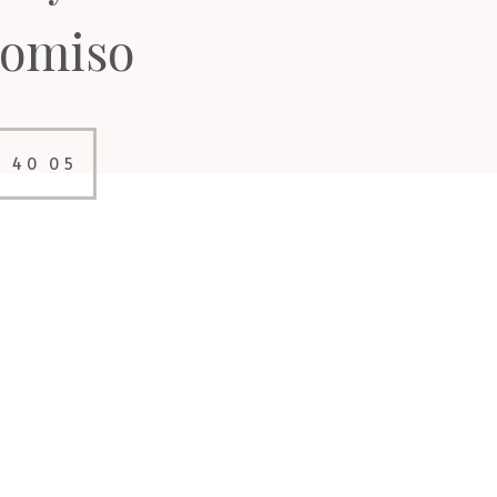
omiso
8 40 05