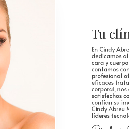
Tu clín
En Cindy Abre
dedicamos al 
cara y cuerp
contamos con
profesional o
eficaces trata
corporal, nos
satisfechos c
confían su i
Cindy Abreu M
líderes tecno