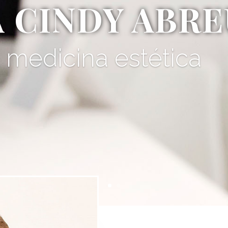
A CINDY ABRE
e medicina estética