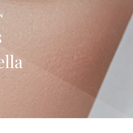
N
s
ella