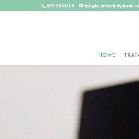
699 38 40 05
info@clinicacindyabreu.c
HOME
TRAT